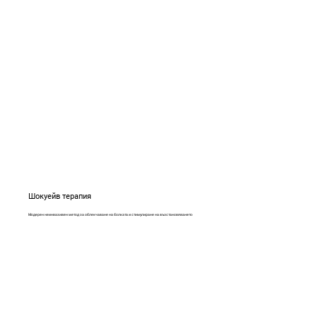
Шокуейв терапия
Модерен неинвазивен метод за облекчаване на болката и стимулиране на възстановяването