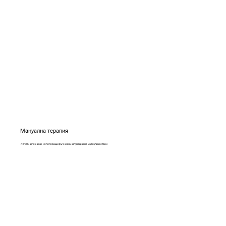
Мануална терапия
Лечебни техники, използващи ръчни манипулации на мускули и стави