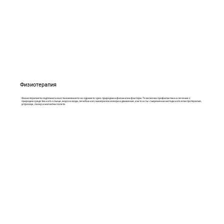
Физиотерапия
Физиотерапията подпомага възстановяването на здравето чрез природни и физикални фактори. Тя включва профилактика и лечение с
природни средства като слънце, морска вода, лечебна кал, минерални извори и движение, както и със съвременни методи като електротерапия,
ултразвук, лазер и магнитни полета.