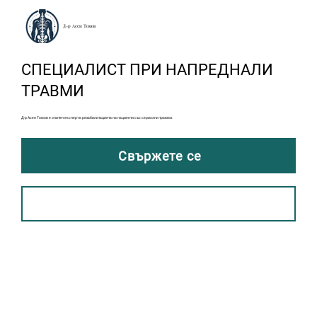
Д-р Асен Томов
СПЕЦИАЛИСТ ПРИ НАПРЕДНАЛИ
ТРАВМИ
Д-р Асен Томов е опитен експерт в рехабилитацията на пациенти със сериозни травми.
Свържете се
Научете повече