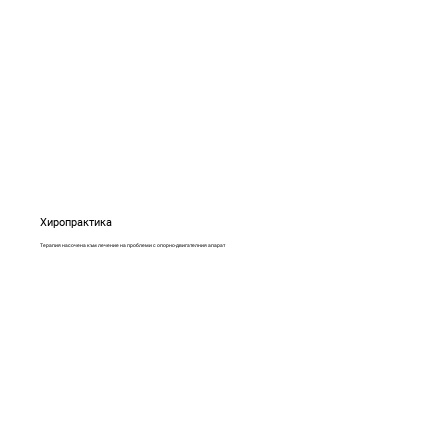
Хиропрактика
Tерапия насочена към лечение на проблеми с опорно-двигателния апарат