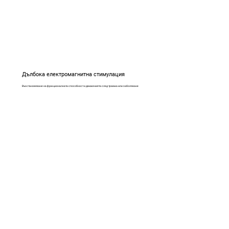
Дълбока електромагнитна стимулация
Възстановяване на функционалната способност и движенията след травма или заболяване