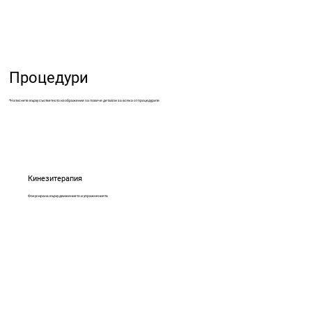
Процедури
*Натиснете върху съответното изображение за повече детайли за всяка от процедурите
Кинезитерапия
Фокусирана върху движението и упражненията