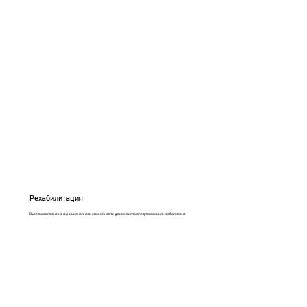
Рехабилитация
Възстановяване на функционалната способност и движенията след травма или заболяване