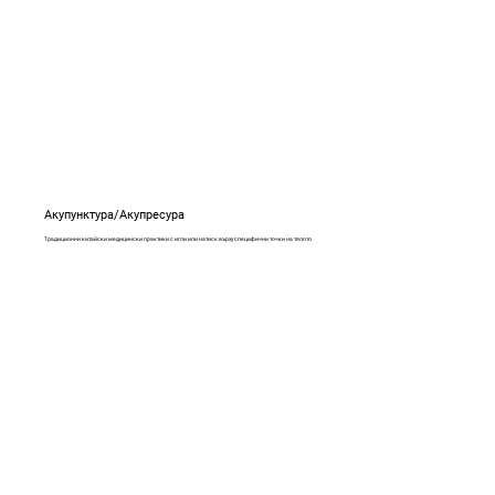
Акупунктура/Акупресура
Традиционни китайски медицински практики с игли или натиск върху специфични точки на тялото