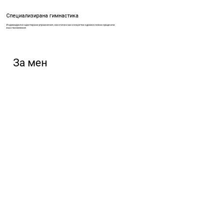
Специализирана гимнастика
Индивидуално адаптирани упражнения, насочени към конкретни здравословни нужди или
възстановяване
За мен